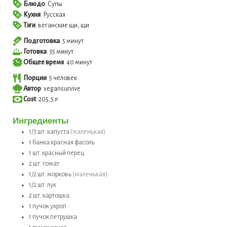
Блюдо
Супы
Кухня
Русская
Тэги
веганские щи, щи
минут
Подготовка
5
минут
минут
Готовка
35
минут
минут
Общее время
40
минут
Порции
5
человек
Автор
vegansurvive
Cost
205,5 ₽
Ингредиенты
1/3
шт.
капуста
(маленькая)
1
банка
красная фасоль
1
шт.
красный перец
2
шт.
томат
1/2
шт.
морковь
(маленькая)
1/2
шт.
лук
2
шт.
картошка
1
пучок
укроп
1
пучок
петрушка