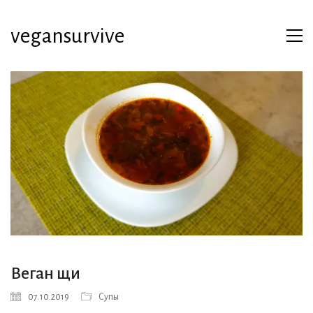
vegansurvive
Веган щи
07.10.2019
Супы