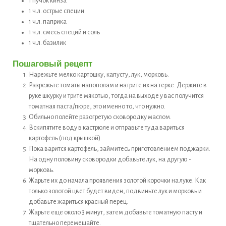
1
пучок
кинза
1
ч.л.
острые специи
1
ч.л.
паприка
1
ч.л.
смесь специй и соль
1
ч.л.
базилик
Пошаговый рецепт
Нарежьте мелко картошку, капусту, лук, морковь.
Разрежьте томаты напополам и натрите их на терке. Держите в
руке шкурку и трите мякотью, тогда на выходе у вас получится
томатная паста/пюре, это именно то, что нужно.
Обильно полейте разогретую сковородку маслом.
Вскипятите воду в кастрюле и отправьте туда вариться
картофель (под крышкой).
Пока варится картофель, займитесь приготовлением поджарки.
На одну половину сковородки добавьте лук, на другую -
морковь.
Жарьте их до начала проявления золотой корочки на луке. Как
только золотой цвет будет виден, подвиньте лук и морковь и
добавьте жариться красный перец.
Жарьте еще около 3 минут, затем добавьте томатную пасту и
тщательно перемешайте.