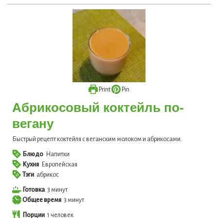
Print
Pin
Абрикосовый коктейль по-
вегану
Быстрый рецепт коктейля с веганским молоком и абрикосами.
Блюдо
Напитки
Кухня
Европейская
Тэги
абрикос
минут
Готовка
3
минут
минут
Общее время
3
минут
Порции
1
человек