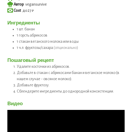
Автор
vegansurvive
Cost
до 27 ₽
Ингредиенты
1
шт.
банан
1
горсть
абрикосов
1
стакан
веганского молока или воды
1
ч.л.
фруктозы/сахара
(опционально)
Пошаговый рецепт
Удалите косточки из абрикосов.
Добавьте в стакан с абрикосами банан и веганское молоко (в
нашем случае - овсяное молоко).
Добавьте фруктозу.
Сблендерите ингредиенты до однородной консистенции.
Видео