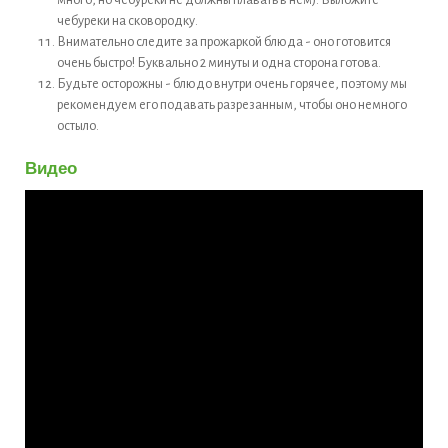
много, но чебуреки не должны плавать в нем). Выложите
чебуреки на сковородку.
Внимательно следите за прожаркой блюда - оно готовится
очень быстро! Буквально 2 минуты и одна сторона готова.
Будьте осторожны - блюдо внутри очень горячее, поэтому мы
рекомендуем его подавать разрезанным, чтобы оно немного
остыло.
Видео