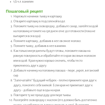
1/2
ч.л.
ванилин
Пошаговый рецепт
Нарежьте начинки: тыкву и картошку.
Отварите картошку в подсоленой воде.
Положите тыкву на сковородку, добавьте сахар, залейте водой
на половину и томите на среднем огне до готовности (пока не
выпарится вся вода).
Помните картошку, добавив в нее овсяное молоко.
Помните тыкву, добавив в нее ванилин.
Как только ингредиенты будут готовы, положите лаваш на
ровную поверхность и обработайте его края овсяным молоком
или водой. Края нужно хорошо смочить, чтобы тесто
приклеилось друг к другу.
Добавьте начинку на половину лаваша - пюре, укроп, веганский
сыр.
"Запечатайте" будущий чебурек - плотно прижмите края друг к
другу, помогите себе вилкой. Если края не прилипают друг к
другу - добавьте еще воды на края.
Повторите ту же процедуру для пюре тыквы.
Разогрейте сковородку с маслом (его должно быть достаточно