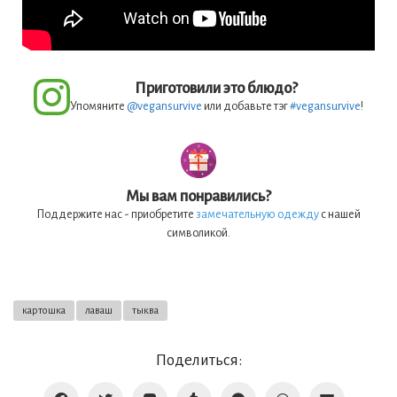
Приготовили это блюдо?
Упомяните
@vegansurvive
или добавьте тэг
#vegansurvive
!
Мы вам понравились?
Поддержите нас - приобретите
замечательную одежду
с нашей
символикой.
картошка
лаваш
тыква
Поделиться: