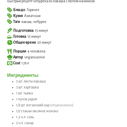
Быстрый рецепт чебурека из лаваша с любой начинкой.
Блюдо
Горячее
Кухня
Азиатская
Тэги
лаваш, чебурек
минут
Подготовка
15
минут
минут
Готовка
15
минут
минут
Общее время
30
минут
Порции
4
человека
Автор
vegansurvive
Cost
179 ₽
Ингредиенты
5
шт.
листы лаваша
3
шт.
картошка
1
шт.
тыква
1
пучок
укроп
1/2
шт.
веганский сыр
(опционально)
1/2
стакан
овсяное молоко
1,5
ч.л.
соль
2
ч.л.
сахар